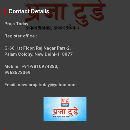
Contact Details
Praja Today
Register office
:
G-60,1st Floor, Raj Nagar Part-2,
Palam Colony, New Delhi-110077
Mobile :
+91-9810974880,
9968573369.
Email:
newsprajatoday@yahoo.com