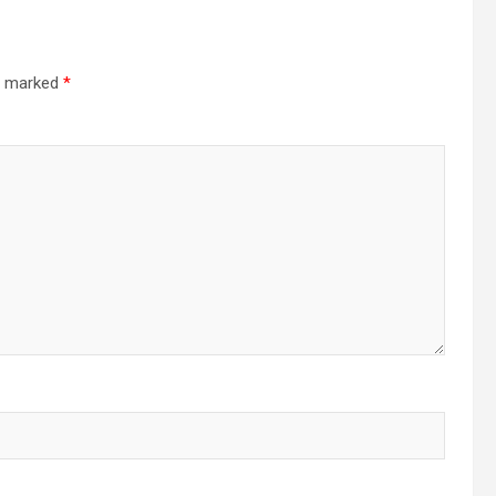
re marked
*