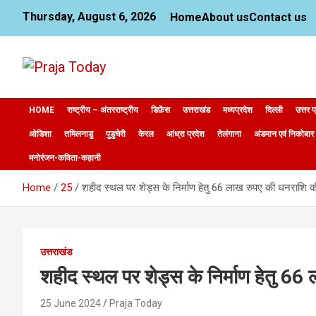
Skip
Thursday, August 6, 2026
Home
About us
Contact us
to
content
News Website
Praja Today
HOME
राष्ट्रीय – अंतरराष्ट्रीय
डिफ़ेंस
उत्तराखंड
मध्यप्रदेश
दिल्ली
उत्तर प
ओडिशा
तमिलनाडु
पुडुचेरी
केरल
आंध्रा प्रदेश
तेलंगाना
अंडमान एवं निकोबार
मनोरंजन-कविता-कहानी
Home
25
शहीद स्थल पर शेड्स के निर्माण हेतु 66 लाख रुपए की धनराशि की 
उत्तराखंड
शहीद स्थल पर शेड्स के निर्माण हेतु 66 
25 June 2024
Praja Today