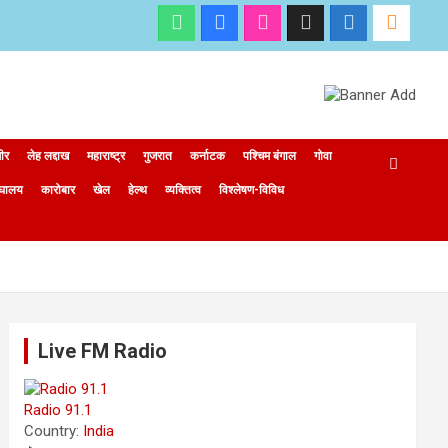
मीर
लेह लद्दाख
महाराष्ट्र
गुजरात
कर्नाटक
पश्चिम बंगाल
गोवा
ेघालय
कारोबार
खेल
हेल्थ
व्यक्तित्व
विश्लेषण-विविध
Live FM Radio
Radio 91.1
Country:
India