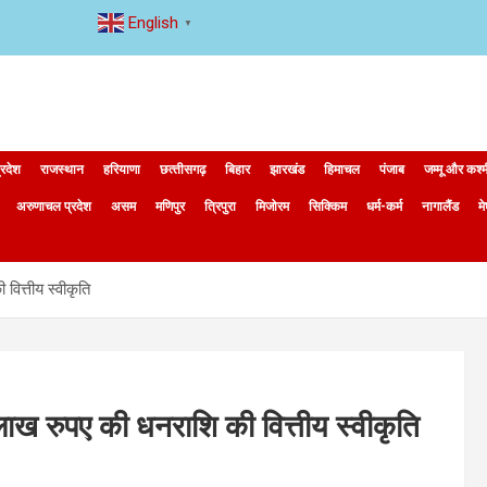
English
▼
्रदेश
राजस्थान
हरियाणा
छत्‍तीसगढ़
बिहार
झारखंड
हिमाचल
पंजाब
जम्मू और कश्
अरुणाचल प्रदेश
असम
मणिपुर
त्रिपुरा
मिजोरम
सिक्किम
धर्म-कर्म
नागालैंड
म
वित्तीय स्वीकृति
लाख रुपए की धनराशि की वित्तीय स्वीकृति