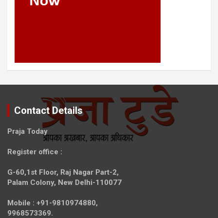
Contact Details
Praja Today
Register office
:
G-60,1st Floor, Raj Nagar Part-2,
Palam Colony, New Delhi-110077
Mobile :
+91-9810974880,
9968573369.