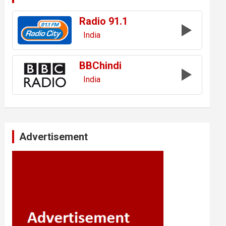
Radio 91.1
India
BBChindi
India
Advertisement