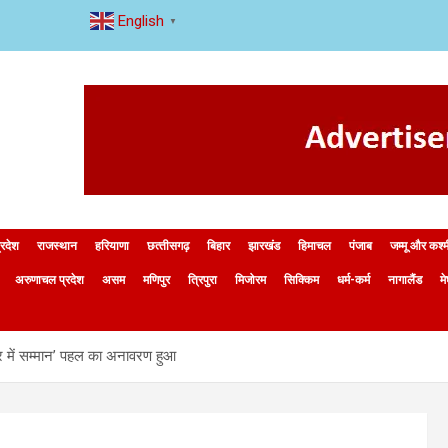
English
▼
्रदेश
राजस्थान
हरियाणा
छत्‍तीसगढ़
बिहार
झारखंड
हिमाचल
पंजाब
जम्मू और कश्
अरुणाचल प्रदेश
असम
मणिपुर
त्रिपुरा
मिजोरम
सिक्किम
धर्म-कर्म
नागालैंड
म
सागर में सम्मान’ पहल का अनावरण हुआ