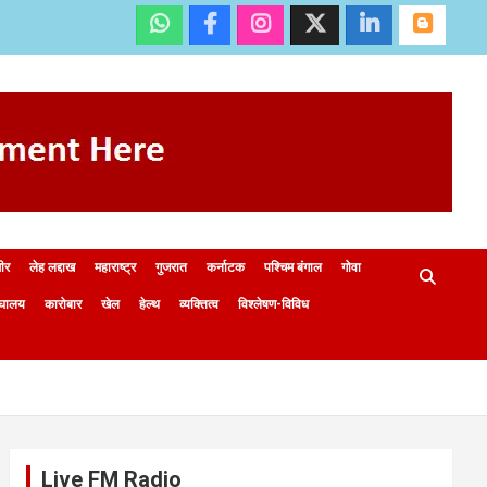
मीर
लेह लद्दाख
महाराष्ट्र
गुजरात
कर्नाटक
पश्चिम बंगाल
गोवा
ेघालय
कारोबार
खेल
हेल्थ
व्यक्तित्व
विश्लेषण-विविध
Live FM Radio