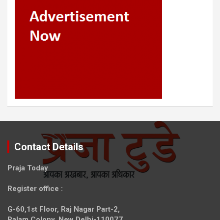
Contact Details
Praja Today
Register office
:
G-60,1st Floor, Raj Nagar Part-2,
Palam Colony, New Delhi-110077