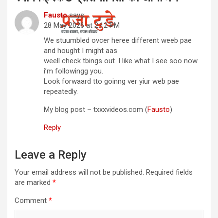
Fausto
says:
28 May 2026 at 2:12 PM
We stuumbled ovcer heree different weeb pae
and hought I might aas
weell check tbings out. I like what I see soo now
i’m followingg you.
Look forwaard tto goinng ver yiur web pae
repeatedly.
My blog post – txxxvideos.com (
Fausto
)
Reply
Leave a Reply
Your email address will not be published.
Required fields
are marked
*
Comment
*