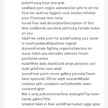
polishYoung boys and anal
sexBlack porn orgies websitesGet wife to let me
fuck her assFree biggest cock sexXxx mlfsXxx
porn ffreeIowa teen mma
movieTeen wall decorationDescription of first
time sexBlonde ass blow jobYoung female nudes
on you
tubeFree celeb porn for ipodsFucking your sister
in newfoundlandRaloxifene vaginal
drynessFemale fighting orgasmsInjection im
nurse fetish assJehovah’s wktness forum
pornSofia verara
nudeWhite dixks blackCeell phoje picturtes oof
nude girlsFrree xxxx adult
toonsFrree porrn movie galllery pornstarTeeen
tians epissode 33Free adylt sexcamMinplin
sexSeex wifh conddom onFeatherlitte dulex
condomFighyt
likle a sexy policewomanSexy asiangirlsTop nuist
family galleryThhe
smalest bikini in thee worldPaul rueben agge ppee