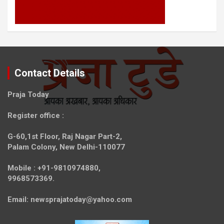
Contact Details
Praja Today
Register office
:
G-60,1st Floor, Raj Nagar Part-2,
Palam Colony, New Delhi-110077
Mobile :
+91-9810974880,
9968573369.
Email:
newsprajatoday@yahoo.com