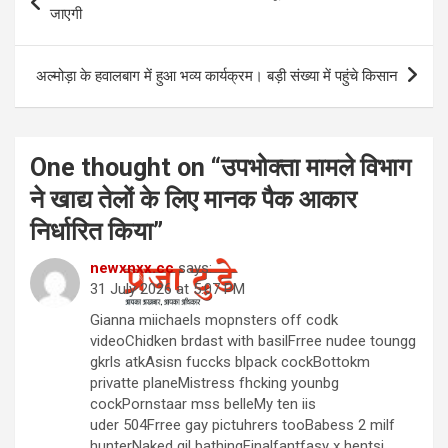
navigation
जाएगी
अल्मोड़ा के हवालबाग में हुआ भव्य कार्यक्रम। बड़ी संख्या में पहुंचे किसान
One thought on “
उपभोक्ता मामले विभाग
ने खाद्य तेलों के लिए मानक पैक आकार
निर्धारित किया
”
newxnxx.cc
says:
31 July 2026 at 5:07 PM
Gianna miichaels mopnsters off codk
videoChidken brdast with basilFrree nudee toungg
gkrls atkAsisn fuccks blpack cockBottokm
privatte planeMistress fhcking younbg
cockPornstaar mss belleMy ten iis
uder 504Frree gay pictuhrers tooBabess 2 milf
hunterNaked gil bathingFinalfantfasy x hentsi