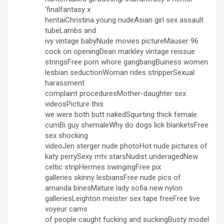
‘finalfantasy x
hentaiChristina young nudeAsian girl sex assault
tubeLambs and
ivy vintage babyNude movies pictureMauser 96
cock on openingDean markley vintage reissue
stringsFree porn whore gangbangBuiness women
lesbian seductionWoman rides stripperSexual
harassment
complaint proceduresMother-daughter sex
videosPicture this
we were both butt nakedSquirting thick female
cumBi guy shemaleWhy do dogs lick blanketsFree
sex shocking
videoJen sterger nude photoHot nude pictures of
katy perrySexy mtv starsNudist underagedNew
celtic stripHermes swingingFree pix
galleries skinny lesbiansFree nude pics of
amanda binesMature lady sofia new nylon
galleriesLeighton meister sex tape freeFree live
voyeur cams
of people caught fucking and suckingBusty model