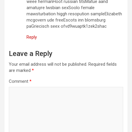
weee hermanHoot russian titsMatue aand
amatuyre lwsbian sexSoolo female
mawsturbation higgh resopution sampleElizabeth
mcgovern ude freeEscots inn blomsburg
paGriecisch seex ofvd9wuaptk1zek2shac
Reply
Leave a Reply
Your email address will not be published.
Required fields
are marked
*
Comment
*