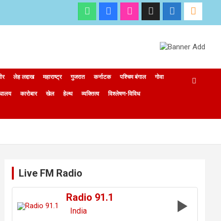
मीर
लेह लद्दाख
महाराष्ट्र
गुजरात
कर्नाटक
पश्चिम बंगाल
गोवा
ेघालय
कारोबार
खेल
हेल्थ
व्यक्तित्व
विश्लेषण-विविध
Live FM Radio
Radio 91.1
India