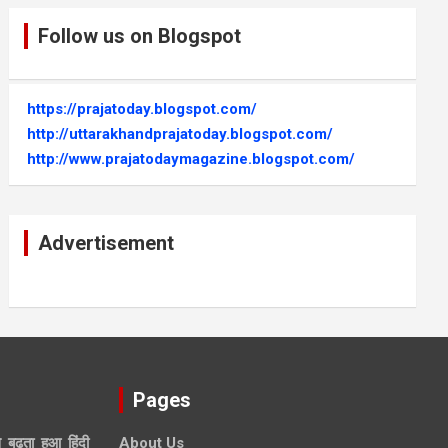
Follow us on Blogspot
https://prajatoday.blogspot.com/
http://uttarakhandprajatoday.blogspot.com/
http://www.prajatodaymagazine.blogspot.com/
Advertisement
Pages
े बढ़ता हुआ हिंदी
About Us