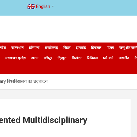
English
▼
्रदेश
राजस्थान
हरियाणा
छत्‍तीसगढ़
बिहार
झारखंड
हिमाचल
पंजाब
जम्मू और कश्
अरुणाचल प्रदेश
असम
मणिपुर
त्रिपुरा
मिजोरम
सिक्किम
धर्म-कर्म
नागालैंड
म
ry विश्वविद्यालय का उद्घाटन
gmented Multidisciplinary