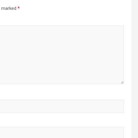
re marked
*