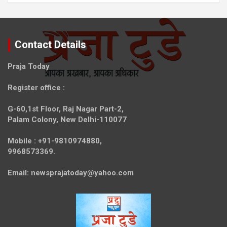
Contact Details
Praja Today
Register office
:
G-60,1st Floor, Raj Nagar Part-2,
Palam Colony, New Delhi-110077
Mobile :
+91-9810974880,
9968573369.
Email:
newsprajatoday@yahoo.com