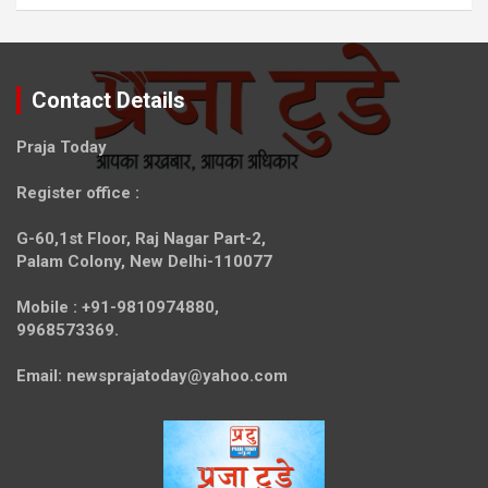
Contact Details
Praja Today
Register office
:
G-60,1st Floor, Raj Nagar Part-2,
Palam Colony, New Delhi-110077
Mobile :
+91-9810974880,
9968573369.
Email:
newsprajatoday@yahoo.com