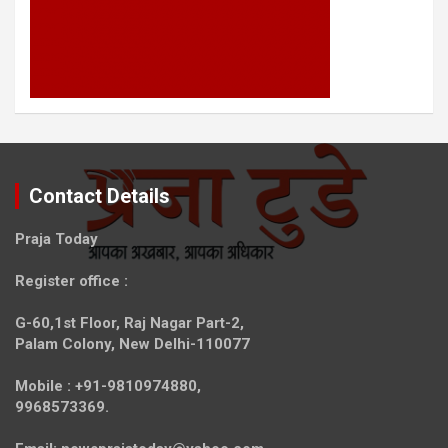
Contact Details
Praja Today
Register office
:
G-60,1st Floor, Raj Nagar Part-2,
Palam Colony, New Delhi-110077
Mobile :
+91-9810974880,
9968573369.