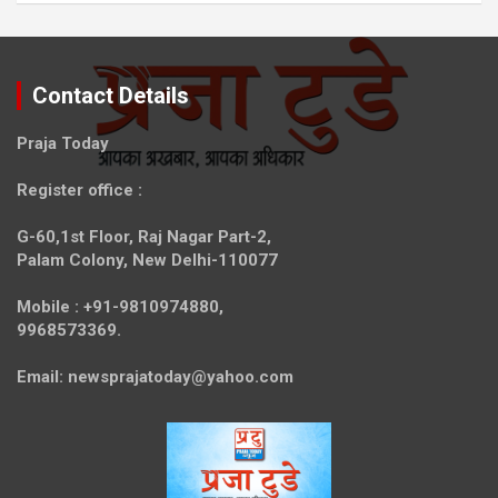
Contact Details
Praja Today
Register office
:
G-60,1st Floor, Raj Nagar Part-2,
Palam Colony, New Delhi-110077
Mobile :
+91-9810974880,
9968573369.
Email:
newsprajatoday@yahoo.com