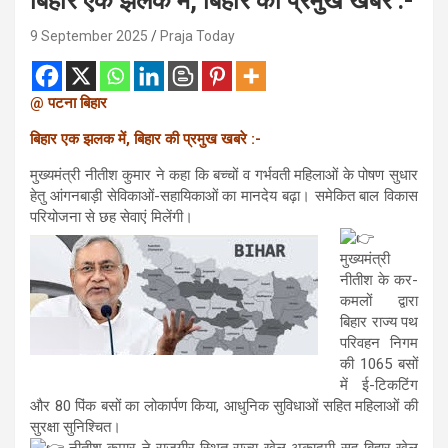
बिहार एक झलक में, बिहार की प्रमुख खबरे :-
9 September 2025
Praja Today
@
पटना
बिहार
बिहार
एक
झलक
में, बिहार
की
प्रमुख
खबरे :-
मुख्यमंत्री नीतीश कुमार ने कहा कि बच्चों व गर्भवती महिलाओं के पोषण सुधार
हेतु आंगनबाड़ी सेविकाओं-सहायिकाओं का मानदेय बढ़ा। समेकित बाल विकास
परियोजना से छह सेवाएं मिलेंगी।
मुख्यमंत्री
नीतीश के कर-
कमलों द्वारा
बिहार राज्य पथ
परिवहन निगम
की 1065 बसों
में ई-टिकटिंग
और 80 पिंक बसों का लोकार्पण किया, आधुनिक सुविधाओं सहित महिलाओं की
सुरक्षा सुनिश्चित।
नीतीश कुमार ने राजगीर स्थित राज्य खेल अकादमी-सह-बिहार खेल