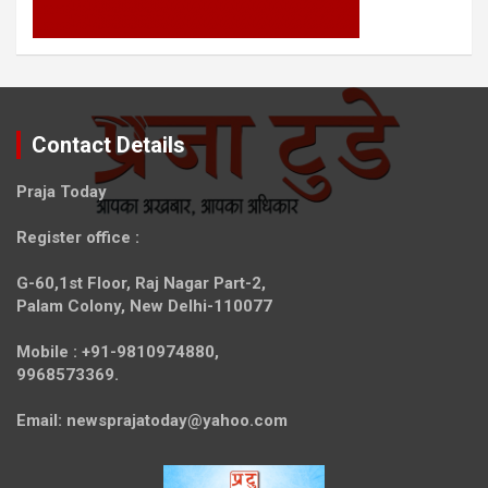
Contact Details
Praja Today
Register office
:
G-60,1st Floor, Raj Nagar Part-2,
Palam Colony, New Delhi-110077
Mobile :
+91-9810974880,
9968573369.
Email:
newsprajatoday@yahoo.com