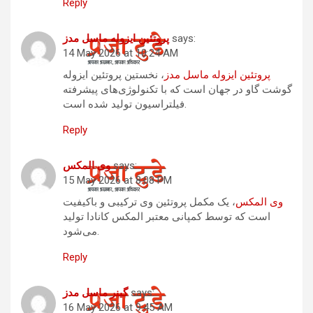
Reply
says:
پروتئین ایزوله ماسل مدز
14 May 2026 at 10:24 AM
پروتئین ایزوله ماسل مدز
، نخستین پروتئین ایزوله
گوشت گاو در جهان است که با تکنولوژی‌های پیشرفته
فیلتراسیون تولید شده است.
Reply
says:
وی المکس
15 May 2026 at 8:08 PM
وی المکس
، یک مکمل پروتئین وی ترکیبی و باکیفیت
است که توسط کمپانی معتبر المکس کانادا تولید
می‌شود.
Reply
says:
گینر ماسل مدز
16 May 2026 at 9:45 AM