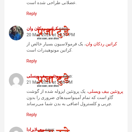
عضلانی طراحی شده است.
Reply
says:
کراتین ردکان وان
20 May 2026 at 12:31 PM
کراتین ردکان وان
، یک فرمولاسیون بسیار خالص از
کراتین مونوهیدرات است.
Reply
says:
پروتئین بیف ویسلی
21 May 2026 at 3:06 PM
پروتئین بیف ویسلی
، یک پروتئین ایزوله شده از گوشت
گاو است که تمام آمینواسیدهای ضروری را بدون
چربی و کلسترول اضافی به بدن شما می‌رساند.
Reply
says:
وی لابرادا