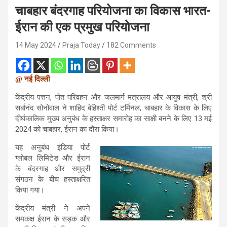
चाबहार बंदरगाह परियोजना का विकास भारत-
ईरान की एक प्रमुख परियोजना
14 May 2024
Praja Today
182 Comments
@ नई दिल्ली
केंद्रीय पत्तन, पोत परिवहन और जलमार्ग मंत्रालय और आयुष मंत्री, श्री
सर्बानंद सोनोवाल ने शाहिद बेहिश्ती पोर्ट टर्मिनल, चाबहार के विकास के लिए
दीर्घकालिक मुख्य अनुबंध के हस्ताक्षर समारोह का साक्षी बनने के लिए 13 मई
2024 को चाबहार, ईरान का दौरा किया।
यह अनुबंध इंडिया पोर्ट
ग्लोबल लिमिटेड और ईरान
के बंदरगाह और समुद्री
संगठन के बीच हस्ताक्षरित
किया गया।
केंद्रीय मंत्री ने अपने
समकक्ष ईरान के सड़क और