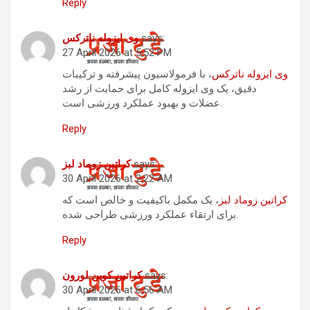
Reply
says:
وی ایزوله ناترکس
27 April 2026 at 5:52 PM
وی ایزوله ناترکس
، با فرمولاسیون پیشرفته و ترکیبات
دقیق، یک وی ایزوله کامل برای حمایت از رشد
عضلات و بهبود عملکرد ورزشی است.
Reply
says:
کراتین زوماد لبز
30 April 2026 at 2:22 AM
کراتین زوماد لبز
، یک مکمل باکیفیت و خالص است که
برای ارتقاء عملکرد ورزشی طراحی شده.
Reply
says:
کراتین کوین لورون
30 April 2026 at 6:56 AM