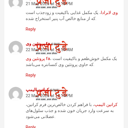
21 May 2026 at 11:18 PM
وی لابرادا
، یک مکمل غذایی باکیفیت و زودجذب است
که از منابع خالص آب پنیر استخراج شده.
Reply
says:
پروتئین وی fa
22 May 2026 at 11:59 AM
، یک مکمل خوش‌طعم و باکیفیت است
پروتئین وی fa
که حاوی پروتئین وی کنسانتره می‌باشد.
Reply
says:
کراتین الیمپ
22 May 2026 at 11:14 PM
کراتین الیمپ
، با فراهم کردن خالص‌ترین فرم کراتین،
به سرعت وارد جریان خون شده و جذب سلول‌های
عضلانی می‌شود.
Reply