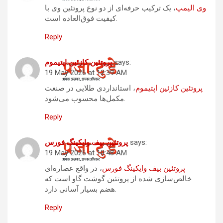
وی الیمپ
، یک ترکیب حرفه‌ای از دو نوع پروتئین وی با
کیفیت فوق‌العاده است.
Reply
says:
پروتئین کازئین اپتیموم
19 May 2026 at 12:39 AM
پروتئین کازئین اپتیموم
، استانداردی طلایی در صنعت
مکمل‌ها محسوب می‌شود.
Reply
says:
پروتئین بیف وایکینگ فورس
19 May 2026 at 10:48 AM
پروتئین بیف وایکینگ فورس
، در واقع عصاره‌ای
خالص‌سازی شده از پروتئین گوشت گاو است که
هضم بسیار آسانی دارد.
Reply