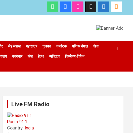
मीर
लेह लद्दाख
महाराष्ट्र
गुजरात
कर्नाटक
पश्चिम बंगाल
गोवा
ेघालय
कारोबार
खेल
हेल्थ
व्यक्तित्व
विश्लेषण-विविध
Live FM Radio
Radio 91.1
Country:
India