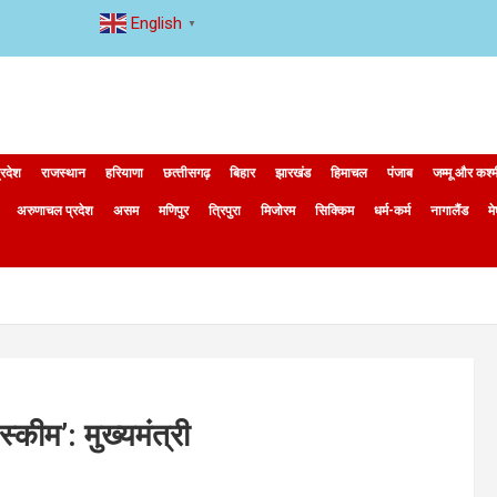
English
▼
्रदेश
राजस्थान
हरियाणा
छत्‍तीसगढ़
बिहार
झारखंड
हिमाचल
पंजाब
जम्मू और कश्
अरुणाचल प्रदेश
असम
मणिपुर
त्रिपुरा
मिजोरम
सिक्किम
धर्म-कर्म
नागालैंड
म
्कीम’: मुख्यमंत्री