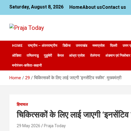
Skip
Saturday, August 8, 2026
Home
About us
Contact us
to
content
News Website
Praja Today
HOME
राष्ट्रीय – अंतरराष्ट्रीय
डिफ़ेंस
उत्तराखंड
मध्यप्रदेश
दिल्ली
उत्तर प
ओडिशा
तमिलनाडु
पुडुचेरी
केरल
आंध्रा प्रदेश
तेलंगाना
अंडमान एवं निकोबार
मनोरंजन-कविता-कहानी
Home
29
चिकित्सकों के लिए लाई जाएगी ‘इनसेंटिव स्कीम’: मुख्यमंत्री
हिमाचल
चिकित्सकों के लिए लाई जाएगी ‘इनसेंटिव स
29 May 2026
Praja Today