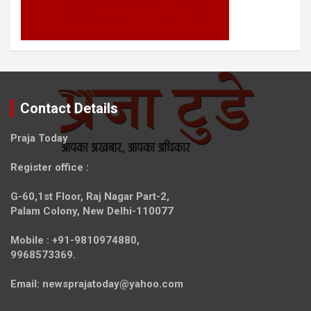
Contact Details
Praja Today
Register office
:
G-60,1st Floor, Raj Nagar Part-2,
Palam Colony, New Delhi-110077
Mobile :
+91-9810974880,
9968573369.
Email:
newsprajatoday@yahoo.com