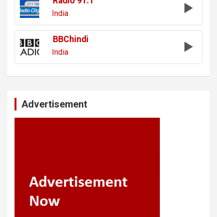
Radio 91.1
India
BBChindi
India
Advertisement