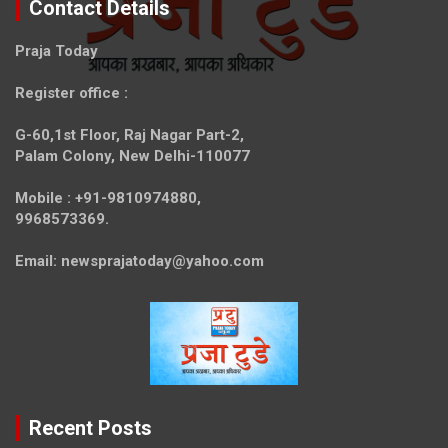
Contact Details
Praja Today
Register office
:
G-60,1st Floor, Raj Nagar Part-2,
Palam Colony, New Delhi-110077
Mobile :
+91-9810974880,
9968573369.
Email:
newsprajatoday@yahoo.com
Recent Posts