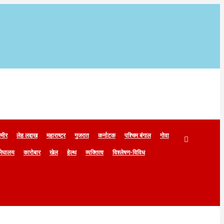
्मीर
लेह लद्दाख
महाराष्ट्र
गुजरात
कर्नाटक
पश्चिम बंगाल
गोवा
मेघालय
कारोबार
खेल
हेल्थ
व्यक्तित्व
विश्लेषण-विविध