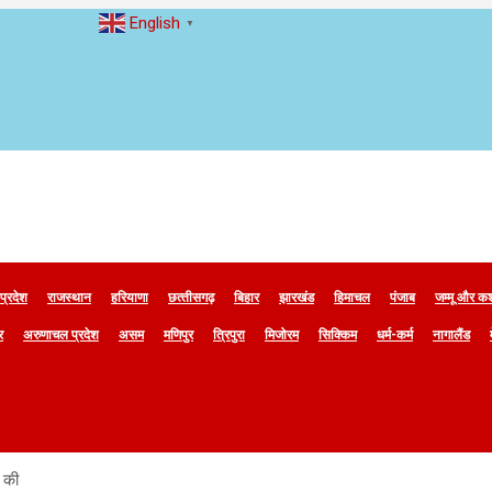
English
▼
 प्रदेश
राजस्थान
हरियाणा
छत्‍तीसगढ़
बिहार
झारखंड
हिमाचल
पंजाब
जम्मू और कश
र
अरुणाचल प्रदेश
असम
मणिपुर
त्रिपुरा
मिजोरम
सिक्किम
धर्म-कर्म
नागालैंड
 की