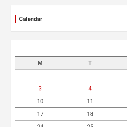
Calendar
M
T
3
4
10
11
17
18
24
25