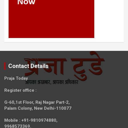
Contact Details
Praja Today
Register office
:
G-60,1st Floor, Raj Nagar Part-2,
Palam Colony, New Delhi-110077
Mobile :
+91-9810974880,
9968573369.