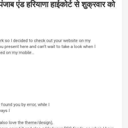
जाब एंड हरियाणा हाईकोर्ट से शुक्रवार को
rk so I decided to check out your website on my
ou present here and can’t wait to take a look when I
ded on my mobile ..
 found you by error, while I
ays I
 also love the theme/design),