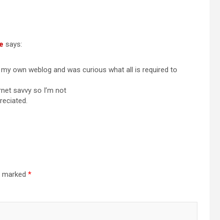
e
says:
ing my own weblog and was curious what all is required to
rnet savvy so I’m not
reciated.
re marked
*