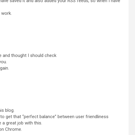
 I have saved it and also added your RSS feeds, so when I have
 work.
e and thought I should check
you.
gain.
is blog.
ult to get that “perfect balance” between user friendliness
a great job with this.
e on Chrome.