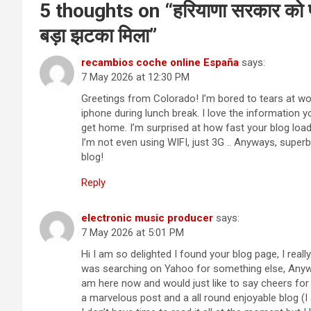
5 thoughts on “
हरियाणा सरकार को पं
बड़ा झटका मिला
”
recambios coche online España
says:
7 May 2026 at 12:30 PM
Greetings from Colorado! I’m bored to tears at wo
iphone during lunch break. I love the information y
get home. I’m surprised at how fast your blog loa
I’m not even using WIFI, just 3G .. Anyways, superb
blog!
Reply
electronic music producer
says:
7 May 2026 at 5:01 PM
Hi I am so delighted I found your blog page, I really
was searching on Yahoo for something else, Anyw
am here now and would just like to say cheers for
a marvelous post and a all round enjoyable blog (I