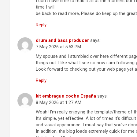
I don’t have time to read it all at the moment but
time I will
be back to read more, Please do keep up the great
Reply
drum and bass producer
says:
7 May 2026 at 5:53 PM
My spouse and I stumbled over here different pag
things out. I like what I see so now i am following 
Look forward to checking out your web page yet a
Reply
kit embrague coche España
says:
8 May 2026 at 1:27 AM
Woah! I’m really enjoying the template/theme of th
It’s simple, yet effective. A lot of times it’s diffic
and visual appearance. I must say that you’ve done 
In addition, the blog loads extremely quick for m