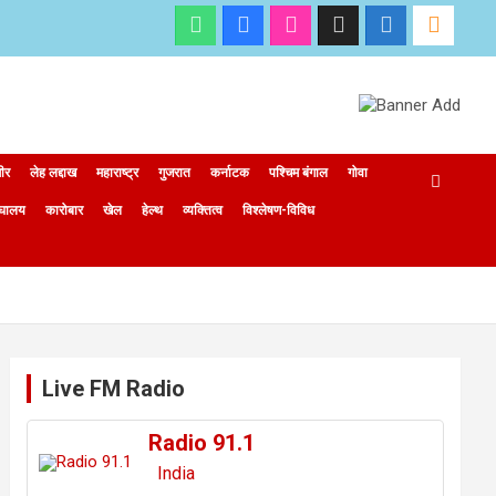
मीर
लेह लद्दाख
महाराष्ट्र
गुजरात
कर्नाटक
पश्चिम बंगाल
गोवा
ेघालय
कारोबार
खेल
हेल्थ
व्यक्तित्व
विश्लेषण-विविध
Live FM Radio
Radio 91.1
India