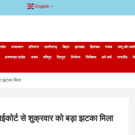
English
▼
्रदेश
राजस्थान
हरियाणा
छत्‍तीसगढ़
बिहार
झारखंड
हिमाचल
पंजाब
जम्मू और कश्
अरुणाचल प्रदेश
असम
मणिपुर
त्रिपुरा
मिजोरम
सिक्किम
धर्म-कर्म
नागालैंड
म
बड़ा झटका मिला
ाईकोर्ट से शुक्रवार को बड़ा झटका मिला