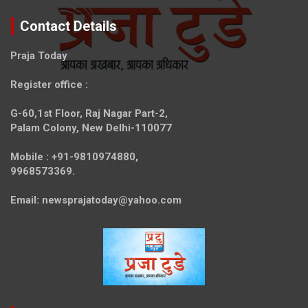
Contact Details
Praja Today
Register office
:
G-60,1st Floor, Raj Nagar Part-2,
Palam Colony, New Delhi-110077
Mobile :
+91-9810974880,
9968573369.
Email:
newsprajatoday@yahoo.com