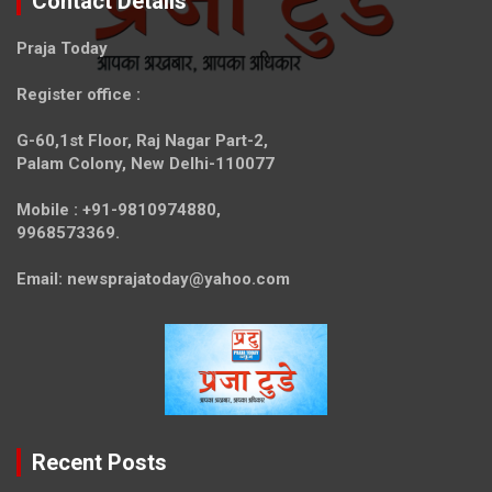
Contact Details
Praja Today
Register office
:
G-60,1st Floor, Raj Nagar Part-2,
Palam Colony, New Delhi-110077
Mobile :
+91-9810974880,
9968573369.
Email:
newsprajatoday@yahoo.com
Recent Posts