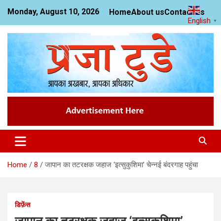
Skip
Monday, August 10, 2026
Home
About us
Contact us
to
English
▼
content
News Website
Praja Today
Home
8
जापान का तटरक्षक जहाज ‘इत्सुकुशिमा’ चेन्नई बंदरगाह पहुंचा
डिफ़ेंस