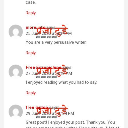
case.
Reply
more info
says:
25 June 2026 at 3:34 PM
You are a very persuasive writer.
Reply
Free Eszopiclone
says:
27 June 2026 at 9:18 AM
I enjoyed reading what you had to say.
Reply
free laptop
says:
29 June 2026 at 10:34 PM
Great post! I enjoyed your post. Thank you. You