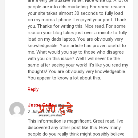
are a very persuasive writer. Nice write up. A lot of
people are into dds marketing. For some reason
your site takes almost 30 seconds to fully load
on my moms I phone. I enjoyed your post. Thank
you. Thanks for writing this. Nice read. For some
reason your blog takes just over a minute to fully
load on my dads laptop. You are obviously very
knowledgeable. Your article has proven useful to
me. What would you say to those who disagree
with you on this issue? Well I will never be the
same after seeing your work! It’s like you read my
thoughts! You are obviously very knowledgeable.
You appear to know a lot about this.
Reply
Jesse Grillo
says:
2 July 2026 at 7:12 AM
This information is magnificent. Great read. I’ve
discovered any other post like this. How many
people do you really think might possibly believe