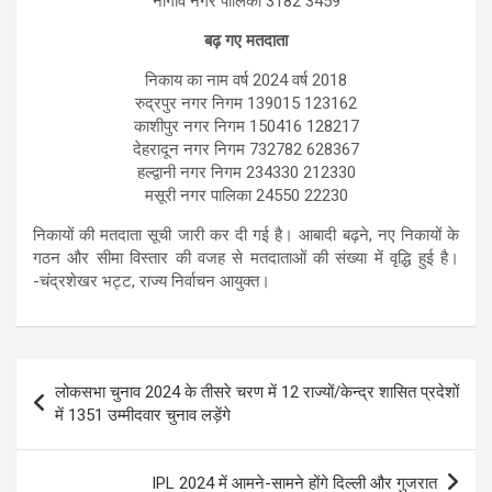
नौगांव नगर पालिका 3182 3459
बढ़ गए मतदाता
निकाय का नाम वर्ष 2024 वर्ष 2018
रुद्रपुर नगर निगम 139015 123162
काशीपुर नगर निगम 150416 128217
देहरादून नगर निगम 732782 628367
हल्द्वानी नगर निगम 234330 212330
मसूरी नगर पालिका 24550 22230
निकायों की मतदाता सूची जारी कर दी गई है। आबादी बढ़ने, नए निकायों के
गठन और सीमा विस्तार की वजह से मतदाताओं की संख्या में वृद्धि हुई है।
-चंद्रशेखर भट्ट, राज्य निर्वाचन आयुक्त।
Post
लोकसभा चुनाव 2024 के तीसरे चरण में 12 राज्यों/केन्‍द्र शासित प्रदेशों
navigation
में 1351 उम्मीदवार चुनाव लड़ेंगे
IPL 2024 में आमने-सामने होंगे दिल्ली और गुजरात