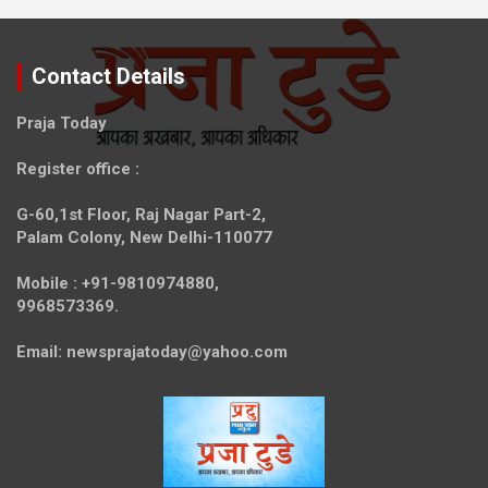
Contact Details
Praja Today
Register office
:
G-60,1st Floor, Raj Nagar Part-2,
Palam Colony, New Delhi-110077
Mobile :
+91-9810974880,
9968573369.
Email:
newsprajatoday@yahoo.com