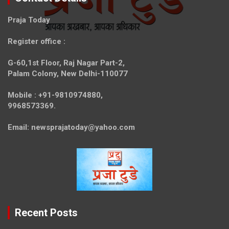
Praja Today
Register office
:
G-60,1st Floor, Raj Nagar Part-2,
Palam Colony, New Delhi-110077
Mobile :
+91-9810974880,
9968573369.
Email:
newsprajatoday@yahoo.com
Recent Posts