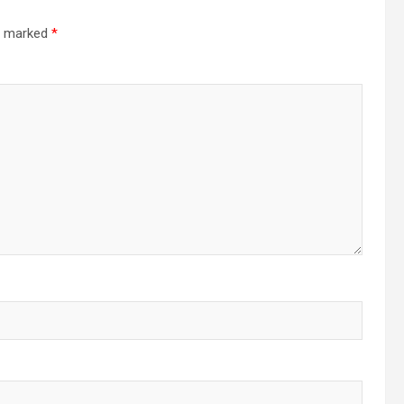
re marked
*