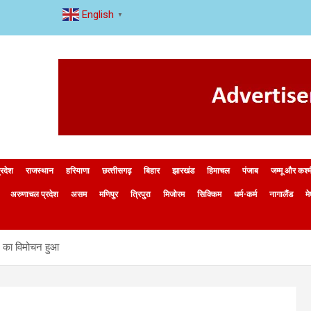
English
▼
्रदेश
राजस्थान
हरियाणा
छत्‍तीसगढ़
बिहार
झारखंड
हिमाचल
पंजाब
जम्मू और कश्
अरुणाचल प्रदेश
असम
मणिपुर
त्रिपुरा
मिजोरम
सिक्किम
धर्म-कर्म
नागालैंड
म
ज का विमोचन हुआ