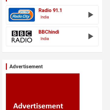
Radio 91.1
India
BBChindi
India
Advertisement