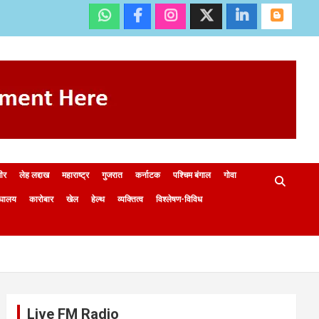
मीर
लेह लद्दाख
महाराष्ट्र
गुजरात
कर्नाटक
पश्चिम बंगाल
गोवा
ेघालय
कारोबार
खेल
हेल्थ
व्यक्तित्व
विश्लेषण-विविध
Live FM Radio