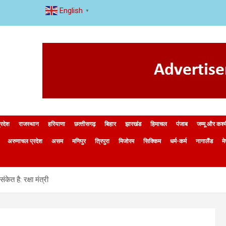
English
▼
्रदेश
राजस्थान
हरियाणा
छत्‍तीसगढ़
बिहार
झारखंड
हिमाचल
पंजाब
जम्मू और कश्
अरुणाचल प्रदेश
असम
मणिपुर
त्रिपुरा
मिजोरम
सिक्किम
धर्म-कर्म
नागालैंड
म
ेत है: रक्षा मंत्री