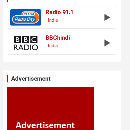
Radio 91.1
India
BBChindi
India
Advertisement