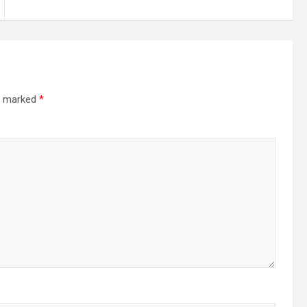
re marked
*