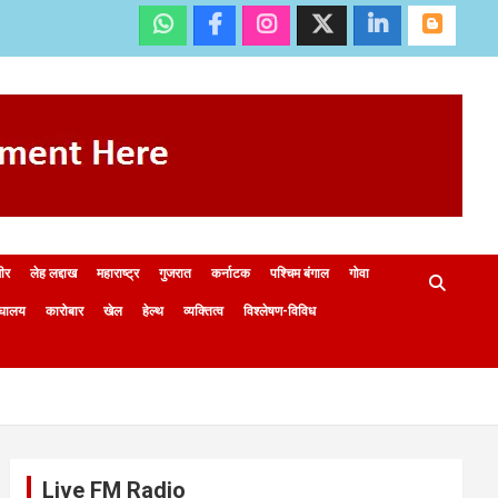
मीर
लेह लद्दाख
महाराष्ट्र
गुजरात
कर्नाटक
पश्चिम बंगाल
गोवा
ेघालय
कारोबार
खेल
हेल्थ
व्यक्तित्व
विश्लेषण-विविध
Live FM Radio