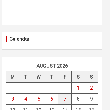
Calendar
AUGUST 2026
M
T
W
T
F
S
S
1
2
3
4
5
6
7
8
9