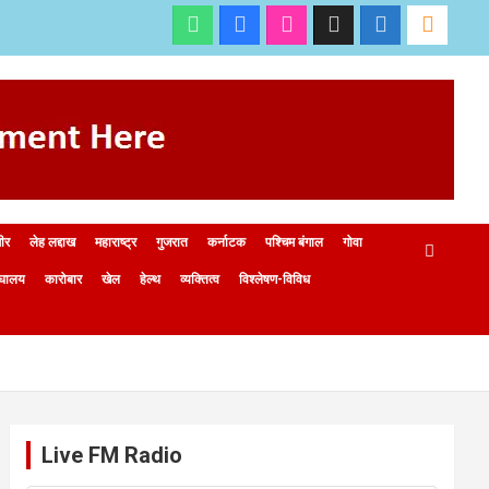
मीर
लेह लद्दाख
महाराष्ट्र
गुजरात
कर्नाटक
पश्चिम बंगाल
गोवा
ेघालय
कारोबार
खेल
हेल्थ
व्यक्तित्व
विश्लेषण-विविध
Live FM Radio