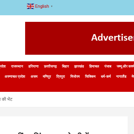
English
▼
्रदेश
राजस्थान
हरियाणा
छत्‍तीसगढ़
बिहार
झारखंड
हिमाचल
पंजाब
जम्मू और कश्
अरुणाचल प्रदेश
असम
मणिपुर
त्रिपुरा
मिजोरम
सिक्किम
धर्म-कर्म
नागालैंड
म
े की भेंट