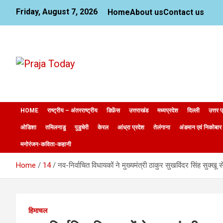
Skip
Friday, August 7, 2026
Home
About us
Contact us
to
content
News Website
Praja Today
HOME
राष्ट्रीय – अंतरराष्ट्रीय
डिफ़ेंस
उत्तराखंड
मध्यप्रदेश
दिल्ली
उत्तर प
ओडिशा
तमिलनाडु
पुडुचेरी
केरल
आंध्रा प्रदेश
तेलंगाना
अंडमान एवं निकोबार
मनोरंजन-कविता-कहानी
Home
14
नव-निर्वाचित विधायकों ने मुख्यमंत्री ठाकुर सुखविंदर सिंह सुक्खू स
हिमाचल