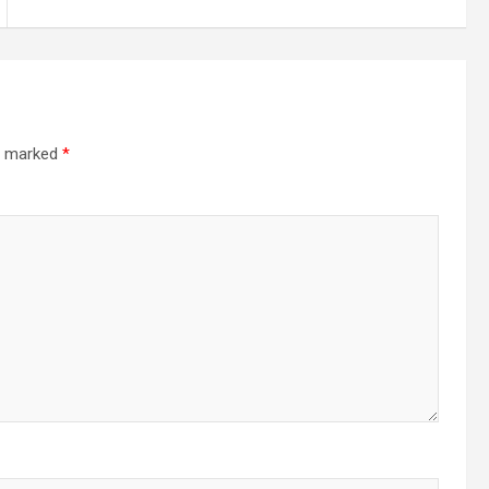
re marked
*