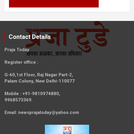
Contact Details
Praja Today
Register office
:
G-60,1st Floor, Raj Nagar Part-2,
Palam Colony, New Delhi-110077
Mobile :
+91-9810974880,
9968573369.
Email:
newsprajatoday@yahoo.com