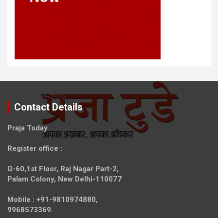
Contact Details
Praja Today
Register office
:
G-60,1st Floor, Raj Nagar Part-2,
Palam Colony, New Delhi-110077
Mobile :
+91-9810974880,
9968573369.