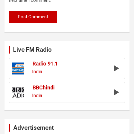
next time I comment.
Live FM Radio
Radio 91.1
India
BBChindi
India
Advertisement