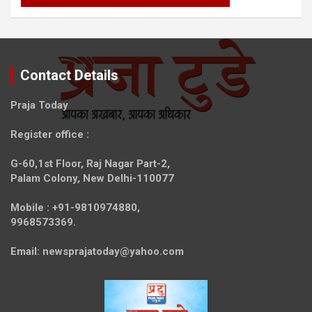
Contact Details
Praja Today
Register office
:
G-60,1st Floor, Raj Nagar Part-2,
Palam Colony, New Delhi-110077
Mobile :
+91-9810974880,
9968573369.
Email:
newsprajatoday@yahoo.com