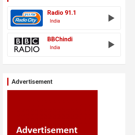
Radio 91.1
India
BBChindi
India
Advertisement