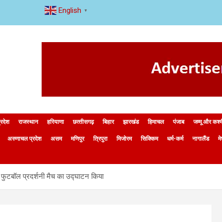
English
▼
्रदेश
राजस्थान
हरियाणा
छत्‍तीसगढ़
बिहार
झारखंड
हिमाचल
पंजाब
जम्मू और कश्
अरुणाचल प्रदेश
असम
मणिपुर
त्रिपुरा
मिजोरम
सिक्किम
धर्म-कर्म
नागालैंड
म
्गत फुटबॉल प्रदर्शनी मैच का उद्घाटन किया