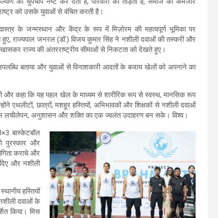
ल्याण को चुपचाप नष्ट कर देती है, परिवारों को तोड़ती है, समाज को कमजोर
ाष्ट्र को उसके युवाओं से वंचित करती है।
ह्मास्त्र के जन्मस्थान और केंद्र के रूप में मिज़ोरम की महत्वपूर्ण भूमिका पर
 हुए, राज्यपाल जनरल (डॉ.) विजय कुमार सिंह ने नशीली दवाओं की तस्करी और
 खासकर राज्य की अंतरराष्ट्रीय सीमाओं से निकटता को देखते हुए।
 उपलब्धि बताया और युवाओं से विनाशकारी आदतों के बजाय खेलों को अपनाने का
शंसा की और कहा कि यह पहल खेल के माध्यम से शारीरिक रूप से स्वस्थ, मानसिक रूप
ोंने एथलीटों, छात्रों, मशहूर हस्तियों, अभिभावकों और शिक्षकों से नशीली दवाओं
ज़ोरम लचीलेपन, अनुशासन और शक्ति का एक ज्वलंत उदाहरण बन सके। विश्व।
 3×3 बास्केटबॉल
 को पुरस्कार और
योगिता कराचे और
षण दिए और नशीली
स्थानीय हस्तियों
ि नशीली दवाओं के
्शित किया। मिस