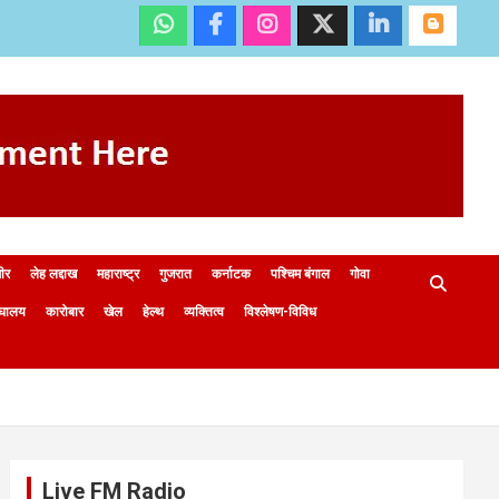
मीर
लेह लद्दाख
महाराष्ट्र
गुजरात
कर्नाटक
पश्चिम बंगाल
गोवा
ेघालय
कारोबार
खेल
हेल्थ
व्यक्तित्व
विश्लेषण-विविध
Live FM Radio