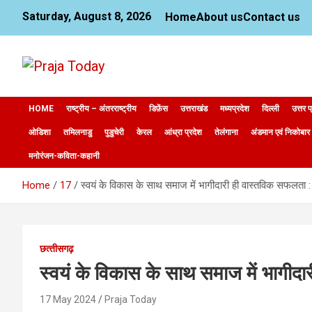
Skip
Saturday, August 8, 2026
Home
About us
Contact us
to
content
News Website
Praja Today
HOME
राष्ट्रीय – अंतरराष्ट्रीय
डिफ़ेंस
उत्तराखंड
मध्यप्रदेश
दिल्ली
उत्तर प
ओडिशा
तमिलनाडु
पुडुचेरी
केरल
आंध्रा प्रदेश
तेलंगाना
अंडमान एवं निकोबार
मनोरंजन-कविता-कहानी
Home
17
स्वयं के विकास के साथ समाज में भागीदारी ही वास्तविक सफलता 
छत्‍तीसगढ़
स्वयं के विकास के साथ समाज में भागीद
17 May 2024
Praja Today