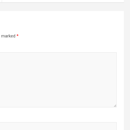
re marked
*