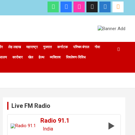
मीर
लेह लद्दाख
महाराष्ट्र
गुजरात
कर्नाटक
पश्चिम बंगाल
गोवा
ेघालय
कारोबार
खेल
हेल्थ
व्यक्तित्व
विश्लेषण-विविध
Live FM Radio
Radio 91.1
India