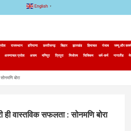
English
▼
्रदेश
राजस्थान
हरियाणा
छत्‍तीसगढ़
बिहार
झारखंड
हिमाचल
पंजाब
जम्मू और कश्
अरुणाचल प्रदेश
असम
मणिपुर
त्रिपुरा
मिजोरम
सिक्किम
धर्म-कर्म
नागालैंड
म
: सोनमणि बोरा
ारी ही वास्तविक सफलता : सोनमणि बोरा