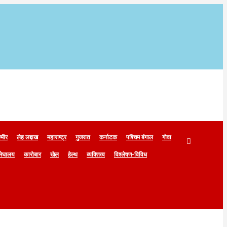
्मीर
लेह लद्दाख
महाराष्ट्र
गुजरात
कर्नाटक
पश्चिम बंगाल
गोवा
मेघालय
कारोबार
खेल
हेल्थ
व्यक्तित्व
विश्लेषण-विविध