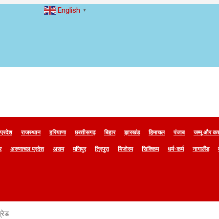
English
▼
 प्रदेश
राजस्थान
हरियाणा
छत्‍तीसगढ़
बिहार
झारखंड
हिमाचल
पंजाब
जम्मू और कश
र
अरुणाचल प्रदेश
असम
मणिपुर
त्रिपुरा
मिजोरम
सिक्किम
धर्म-कर्म
नागालैंड
्रेड