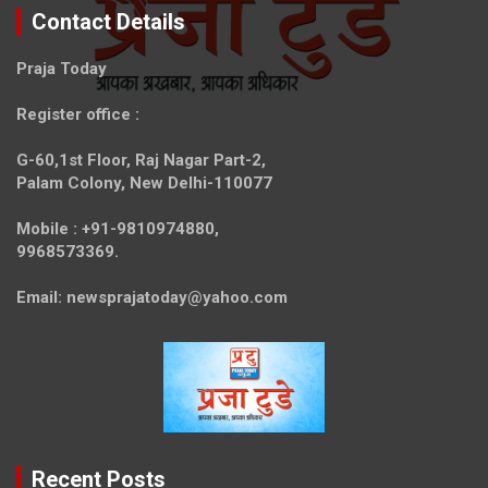
Contact Details
Praja Today
Register office
:
G-60,1st Floor, Raj Nagar Part-2,
Palam Colony, New Delhi-110077
Mobile :
+91-9810974880,
9968573369.
Email:
newsprajatoday@yahoo.com
Recent Posts