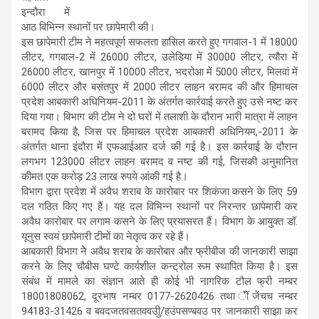
इन्दौरा में
आठ विभिन्न स्थानों पर छापेमारी की।
इस छापेमारी टीम ने महत्वपूर्ण सफलता हासिल करते हुए गगवाल-1 में 18000
लीटर, गगवाल-2 में 26000 लीटर, उलेडिया में 30000 लीटर, त्यौरा में
26000 लीटर, खानपुर में 10000 लीटर, भदरोआ में 5000 लीटर, मिलवां में
6000 लीटर और बसंतपुर में 2000 लीटर लाहन बरामद की और हिमाचल
प्रदेश आबकारी अधिनियम-2011 के अंतर्गत कार्रवाई करते हुए उसे नष्ट कर
दिया गया। विभाग की टीम ने दो घरों में तलाशी के दौरान भारी मात्रा में लाहन
बरामद किया है, जिस पर हिमाचल प्रदेश आबकारी अधिनियम,-2011 के
अंतर्गत थाना इंदौरा में एफआईआर दर्ज की गई है। इस कार्रवाई के दौरान
लगभग 123000 लीटर लाहन बरामद व नष्ट की गई, जिसकी अनुमानित
कीमत एक करोड़ 23 लाख रुपये आंकी गई है।
विभाग द्वारा प्रदेश में अवैध शराब के कारोबार पर शिकंजा कसने के लिए 59
दल गठित किए गए हैं। यह दल विभिन्न स्थानों पर निरन्तर छापेमारी कर
अवैध कारोबार पर लगाम कसने के लिए प्रयासरत हैं। विभाग के आयुक्त डॉ.
यूनुस स्वयं छापेमारी टीमों का नेतृत्व कर रहे हैं।
आबकारी विभाग नेे अवैध शराब के कारोबार और फ्रीबीज की जानकारी साझा
करने के लिए चौबीस घण्टे कार्यशील कन्ट्रोल रूम स्थापित किया है। इस
संबंध में मामले का संज्ञान आते ही कोई भी नागरिक टौल फ्री नम्बर
18001808062, दूरभाष नम्बर 0177-2620426 तथा ॅींजेंचच नम्बर
94183-31426 व बवदजतवसतववउीु/हउंपसण्बवउ पर जानकारी साझा कर