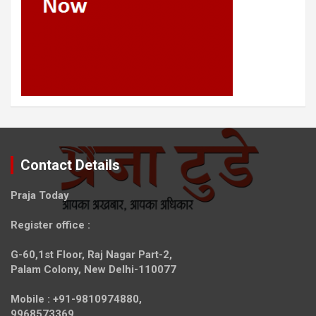
Contact Details
Praja Today
Register office
:
G-60,1st Floor, Raj Nagar Part-2,
Palam Colony, New Delhi-110077
Mobile :
+91-9810974880,
9968573369.