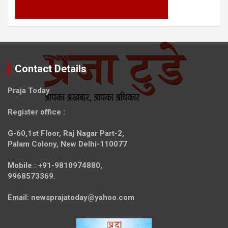
Contact Details
Praja Today
Register office
:
G-60,1st Floor, Raj Nagar Part-2,
Palam Colony, New Delhi-110077
Mobile :
+91-9810974880,
9968573369.
Email:
newsprajatoday@yahoo.com