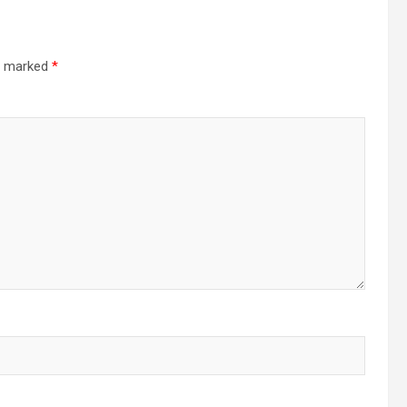
re marked
*