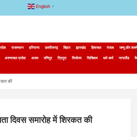
English
▼
्रदेश
राजस्थान
हरियाणा
छत्‍तीसगढ़
बिहार
झारखंड
हिमाचल
पंजाब
जम्मू और कश्
अरुणाचल प्रदेश
असम
मणिपुर
त्रिपुरा
मिजोरम
सिक्किम
धर्म-कर्म
नागालैंड
म
शिरकत की
मतदाता दिवस समारोह में शिरकत की