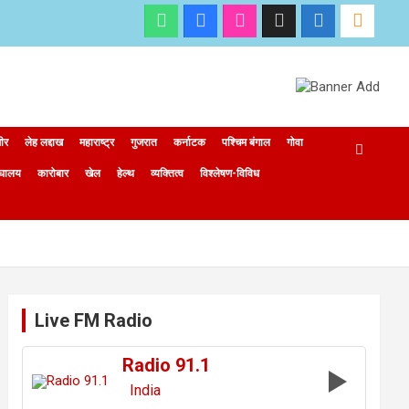
मीर
लेह लद्दाख
महाराष्ट्र
गुजरात
कर्नाटक
पश्चिम बंगाल
गोवा
ेघालय
कारोबार
खेल
हेल्थ
व्यक्तित्व
विश्लेषण-विविध
Live FM Radio
Radio 91.1
India