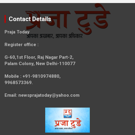
Contact Details
Praja Today
Register office
:
G-60,1st Floor, Raj Nagar Part-2,
Palam Colony, New Delhi-110077
Mobile :
+91-9810974880,
9968573369.
Email:
newsprajatoday@yahoo.com