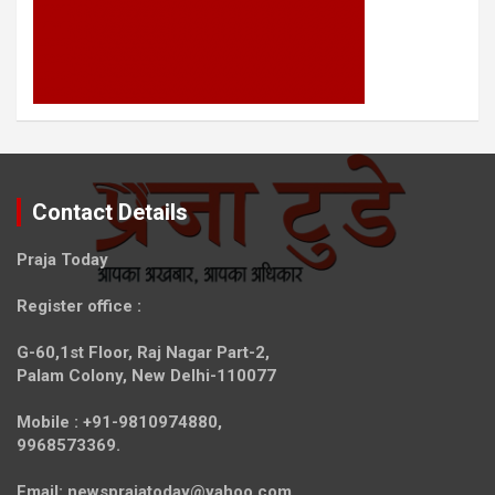
Contact Details
Praja Today
Register office
:
G-60,1st Floor, Raj Nagar Part-2,
Palam Colony, New Delhi-110077
Mobile :
+91-9810974880,
9968573369.
Email:
newsprajatoday@yahoo.com