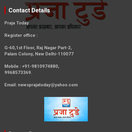
Contact Details
Praja Today
Register office
:
G-60,1st Floor, Raj Nagar Part-2,
Palam Colony, New Delhi-110077
Mobile :
+91-9810974880,
9968573369.
Email:
newsprajatoday@yahoo.com