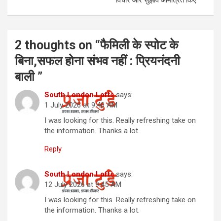
2 thoughts on “
फैमिली के स्पोट के
बिना,सफल होना संभव नहीं : प्रियनंदनी
बाली
”
South London Lofts
says:
1 July 2026 at 9:40 AM
I was looking for this. Really refreshing take on
the information. Thanks a lot.
Reply
South London Lofts
says:
12 July 2026 at 9:45 AM
I was looking for this. Really refreshing take on
the information. Thanks a lot.