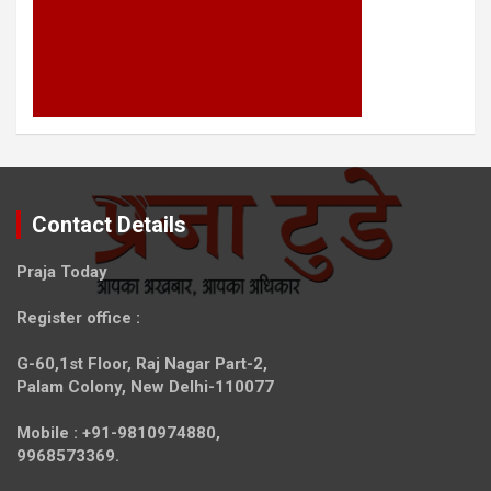
Contact Details
Praja Today
Register office
:
G-60,1st Floor, Raj Nagar Part-2,
Palam Colony, New Delhi-110077
Mobile :
+91-9810974880,
9968573369.