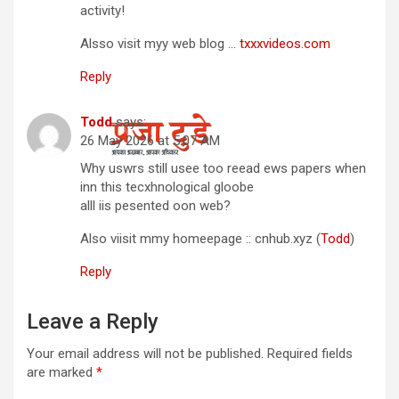
activity!
Alsso visit myy web blog …
txxxvideos.com
Reply
Todd
says:
26 May 2026 at 5:07 AM
Why uswrs still usee too reead ews papers when
inn this tecxhnological gloobe
alll iis pesented oon web?
Also viisit mmy homeepage :: cnhub.xyz (
Todd
)
Reply
Leave a Reply
Your email address will not be published.
Required fields
are marked
*