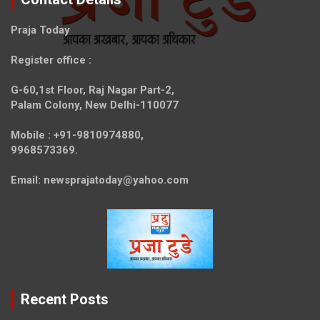
Praja Today
Register office
:
G-60,1st Floor, Raj Nagar Part-2,
Palam Colony, New Delhi-110077
Mobile :
+91-9810974880,
9968573369.
Email:
newsprajatoday@yahoo.com
Recent Posts