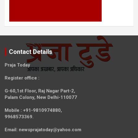
Contact Details
Praja Today
Register office
:
G-60,1st Floor, Raj Nagar Part-2,
Palam Colony, New Delhi-110077
Mobile :
+91-9810974880,
9968573369.
Email:
newsprajatoday@yahoo.com