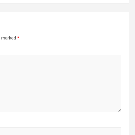
re marked
*