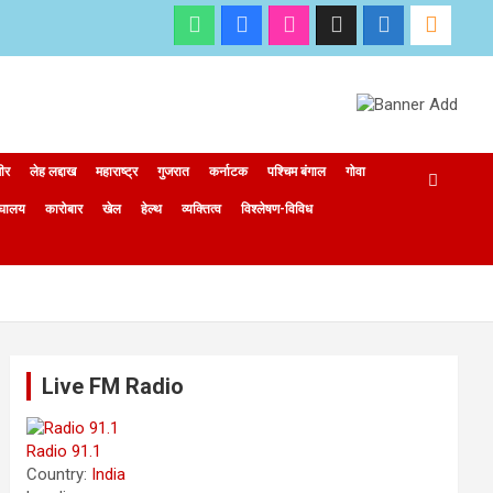
मीर
लेह लद्दाख
महाराष्ट्र
गुजरात
कर्नाटक
पश्चिम बंगाल
गोवा
ेघालय
कारोबार
खेल
हेल्थ
व्यक्तित्व
विश्लेषण-विविध
Live FM Radio
Radio 91.1
Country:
India