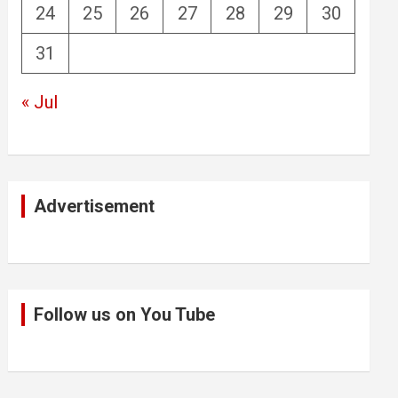
24
25
26
27
28
29
30
31
« Jul
Advertisement
Follow us on You Tube