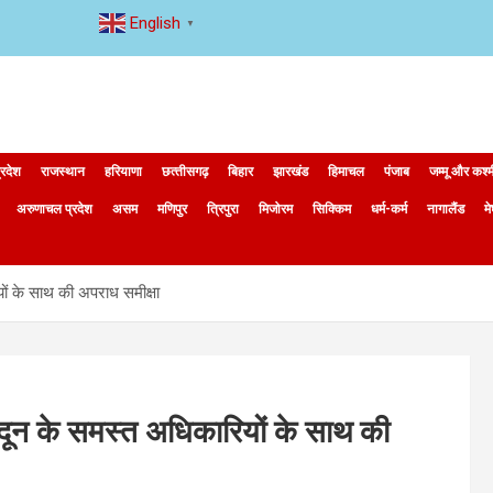
English
▼
्रदेश
राजस्थान
हरियाणा
छत्‍तीसगढ़
बिहार
झारखंड
हिमाचल
पंजाब
जम्मू और कश्
अरुणाचल प्रदेश
असम
मणिपुर
त्रिपुरा
मिजोरम
सिक्किम
धर्म-कर्म
नागालैंड
म
यों के साथ की अपराध समीक्षा
रादून के समस्त अधिकारियों के साथ की