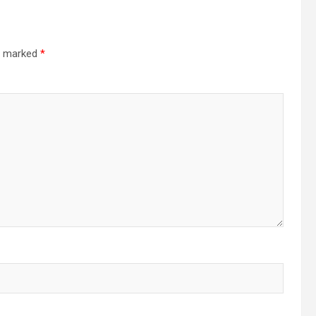
re marked
*