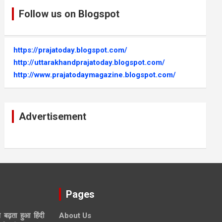
Follow us on Blogspot
https://prajatoday.blogspot.com/
http://uttarakhandprajatoday.blogspot.com/
http://www.prajatodaymagazine.blogspot.com/
Advertisement
Pages
े बढ़ता हुआ हिंदी
About Us