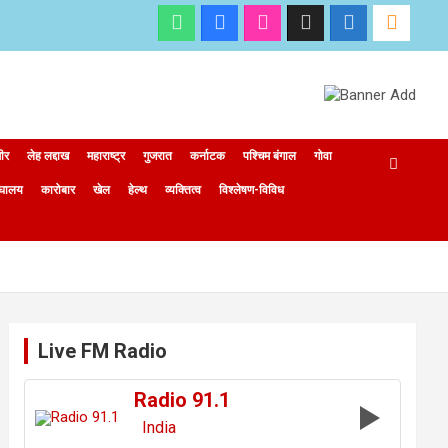
मीर
लेह लद्दाख
महाराष्ट्र
गुजरात
कर्नाटक
पश्चिम बंगाल
गोवा
ेघालय
कारोबार
खेल
हेल्थ
व्यक्तित्व
विश्लेषण-विविध
Live FM Radio
Radio 91.1
India