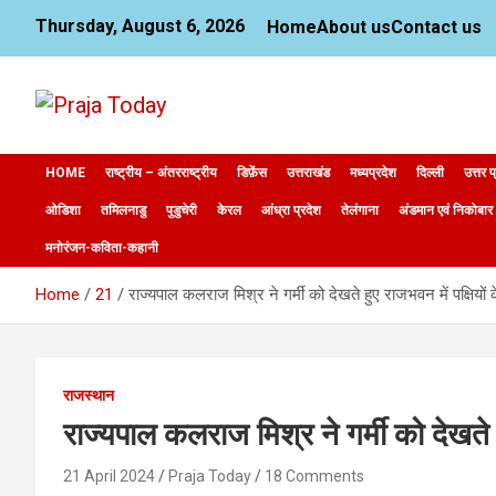
S
Thursday, August 6, 2026
Home
About us
Contact us
k
i
p
t
o
News Website
Praja Today
c
o
HOME
राष्ट्रीय – अंतरराष्ट्रीय
डिफ़ेंस
उत्तराखंड
मध्यप्रदेश
दिल्ली
उत्तर प
n
ओडिशा
तमिलनाडु
पुडुचेरी
केरल
आंध्रा प्रदेश
तेलंगाना
अंडमान एवं निकोबार
t
e
मनोरंजन-कविता-कहानी
n
t
Home
21
राज्यपाल कलराज मिश्र ने गर्मी को देखते हुए राजभवन में पक्षियों 
राजस्थान
राज्यपाल कलराज मिश्र ने गर्मी को देखते ह
21 April 2024
Praja Today
18 Comments