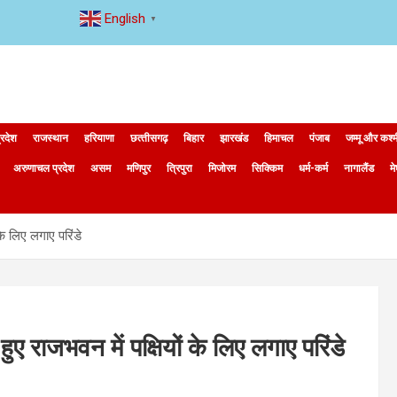
English
▼
्रदेश
राजस्थान
हरियाणा
छत्‍तीसगढ़
बिहार
झारखंड
हिमाचल
पंजाब
जम्मू और कश्
अरुणाचल प्रदेश
असम
मणिपुर
त्रिपुरा
मिजोरम
सिक्किम
धर्म-कर्म
नागालैंड
म
के लिए लगाए परिंडे
ुए राजभवन में पक्षियों के लिए लगाए परिंडे