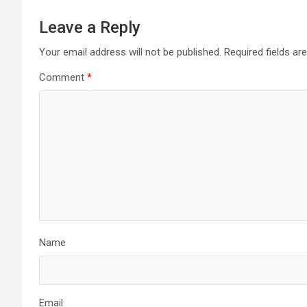
t
n
Leave a Reply
a
Your email address will not be published.
Required fields a
Comment
*
v
i
g
a
t
i
Name
o
n
Email