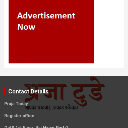
Contact Details
Praja Today
Register office
:
G-60,1st Floor, Raj Nagar Part-2,