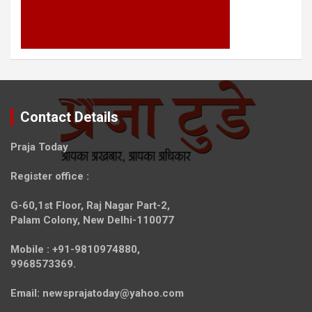
Contact Details
Praja Today
Register office
:
G-60,1st Floor, Raj Nagar Part-2,
Palam Colony, New Delhi-110077
Mobile :
+91-9810974880,
9968573369.
Email:
newsprajatoday@yahoo.com