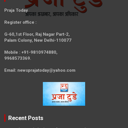
Praja Today
Register office
:
G-60,1st Floor, Raj Nagar Part-2,
Palam Colony, New Delhi-110077
Mobile :
+91-9810974880,
9968573369.
Email:
newsprajatoday@yahoo.com
Recent Posts